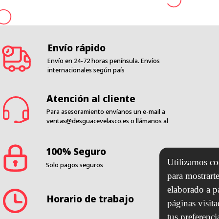
Envío rápido
Envío en 24-72 horas península. Envíos
internacionales según país
Atención al cliente
Para asesoramiento envíanos un e-mail a
ventas@desguacevelasco.es
o llámanos al
100% Seguro
Solo pagos seguros
Utilizamos coo
Horario de trabajo
para mostrarte
elaborado a p
páginas visit
OS LOS DERECHOS RESERVADOS
-
DESGUACE VELASCO Y SOL
tus preferenci